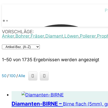
VORSCHLÄGE:
Anker
Bohrer
Fräser
Diamant
Löwen
Polierer
Prop
1–50 von 1735 Ergebnissen werden angezeigt
50
/
100
/
Alle
Diamanten-BIRNE –
Birne flach (5mm), gr