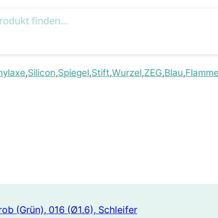
hylaxe
Silicon
Spiegel
Stift
Wurzel
ZEG
Blau
Flamm
ob (Grün), 016 (Ø1.6), Schleifer