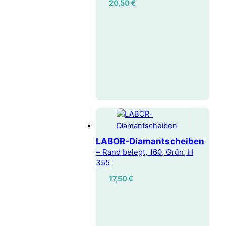
20,50
€
LABOR-Diamantscheiben
–
Rand belegt, 160, Grün, H
355
17,50
€