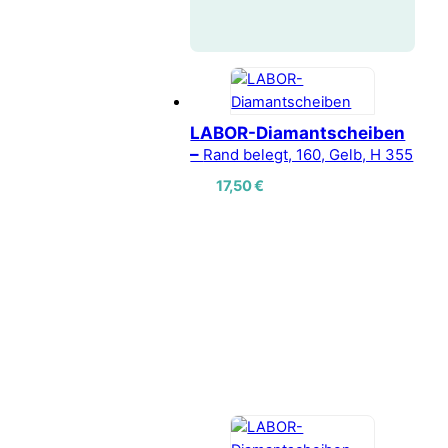
LABOR-Diamantscheiben
–
Rand belegt, 160, Gelb, H 355
17,50
€