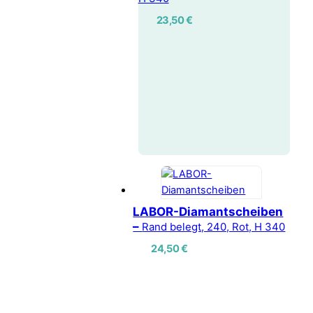
23,50
€
LABOR-Diamantscheiben
–
Rand belegt, 240, Rot, H 340
24,50
€