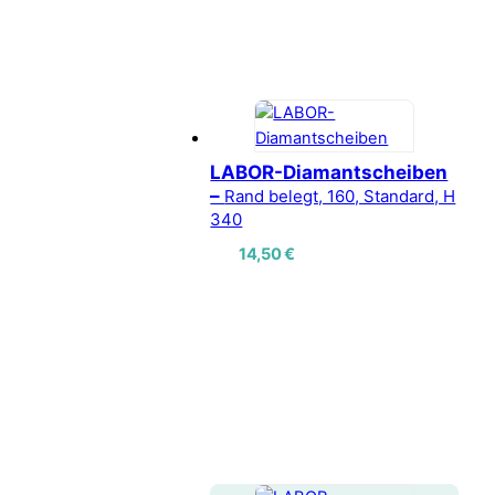
LABOR-Diamantscheiben
–
Rand belegt, 160, Standard, H
340
14,50
€