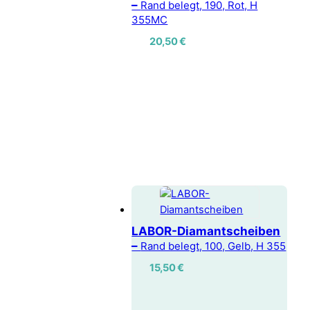
–
Rand belegt, 190, Rot, H
355MC
20,50
€
LABOR-Diamantscheiben
–
Rand belegt, 100, Gelb, H 355
15,50
€