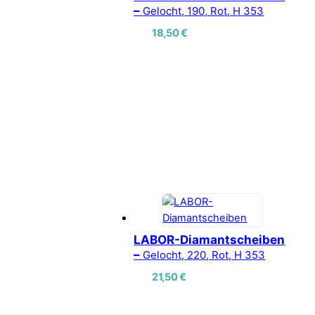
–
Gelocht, 190, Rot, H 353
18,50
€
LABOR-Diamantscheiben
–
Gelocht, 220, Rot, H 353
21,50
€