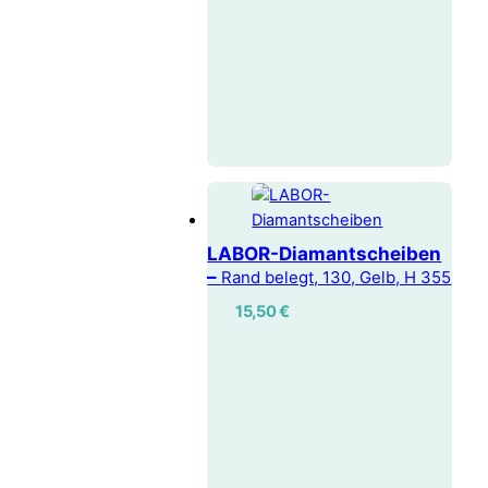
LABOR-Diamantscheiben
–
Rand belegt, 130, Gelb, H 355
15,50
€