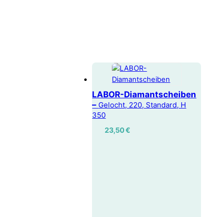
LABOR-Diamantscheiben
–
Gelocht, 220, Standard, H
350
23,50
€