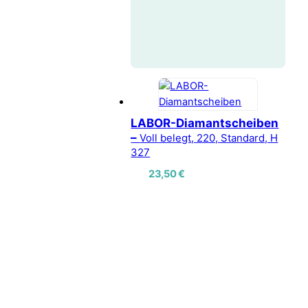
LABOR-Diamantscheiben
–
Voll belegt, 220, Standard, H
327
23,50
€
Vertrag widerrufen