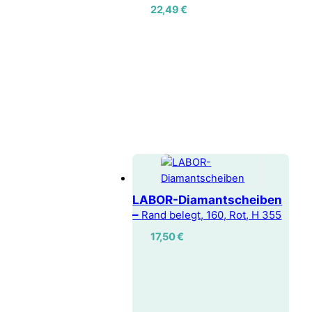
22,49
€
LABOR-Diamantscheiben
–
Rand belegt, 160, Rot, H 355
17,50
€