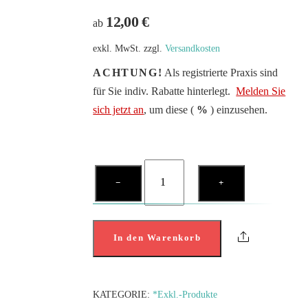
12,00
€
ab
exkl. MwSt.
zzgl.
Versandkosten
ACHTUNG!
Als registrierte Praxis sind
für Sie indiv. Rabatte hinterlegt.
Melden Sie
sich jetzt an
, um diese (
%
) einzusehen.
174,31,654,015
−
+
-
Hedstroemfeile
31mm
Share
In den Warenkorb
Menge
KATEGORIE:
*Exkl.-Produkte