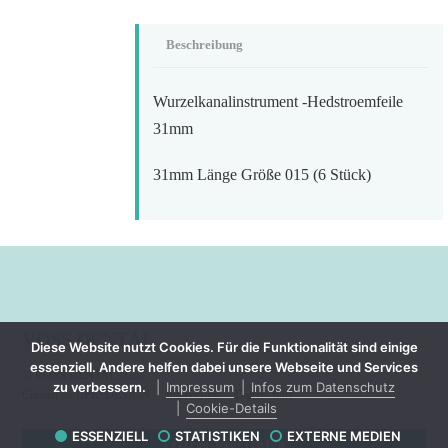
Beschreibung
Wurzelkanalinstrument -Hedstroemfeile
31mm
31mm Länge Größe 015 (6 Stück)
VOSS DENTAL
Diese Website nutzt Cookies. Für die Funktionalität sind einige
essenziell. Andere helfen dabei unsere Webseite und Services
©
VOSS DENTAL
2026
zu verbessern.
Impressum
Infos zum Datenschutz
Created by BPR*DESIGN
·
Impressum
·
Datenschutz
Cookie-Details
ESSENZIELL
STATISTIKEN
EXTERNE MEDIEN
Vertrag widerrufen