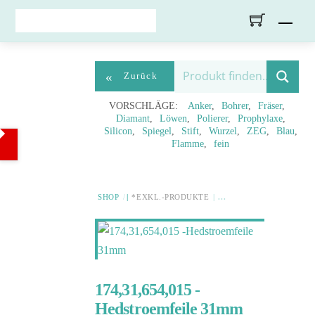
Skip
Men
to
content
«
Zurück
VORSCHLÄGE:
Anker
Bohrer
Fräser
Diamant
Löwen
Polierer
Prophylaxe
Silicon
Spiegel
Stift
Wurzel
ZEG
Blau
Flamme
fein
SHOP
*EXKL.-PRODUKTE
174,31,654,015 -
Hedstroemfeile 31mm