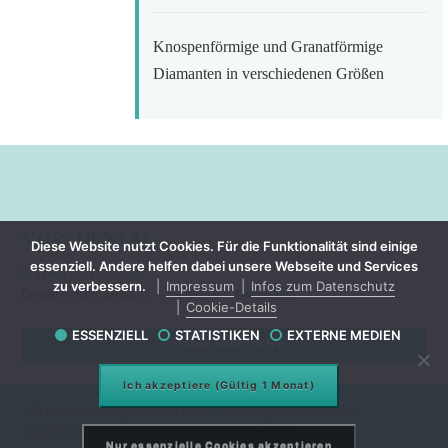
Knospenförmige und Granatförmige
Diamanten in verschiedenen Größen
VOSS DENTAL
Diese Website nutzt Cookies. Für die Funktionalität sind einige
essenziell. Andere helfen dabei unsere Webseite und Services
©
VOSS DENTAL
2026
zu verbessern.
Impressum
Infos zum Datenschutz
Created by BPR*DESIGN
·
Impressum
·
Datenschutz
Cookie-Details
ESSENZIELL
STATISTIKEN
EXTERNE MEDIEN
Vertrag widerrufen
Ich akzeptiere (Gültig 1 Monat)
Alle Preise exkl. der gesetzlichen MwSt.
Die durchgestrichenen Preise
entsprechen dem bisherigen Preis in diesem Online-Shop.
Nur essenzielle Cookies akzeptieren