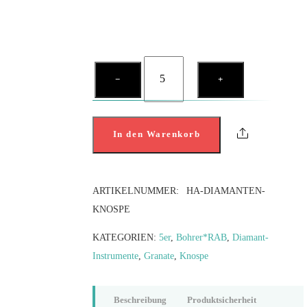
Diamanten-
−
+
KNOSPE
und
GRANATE
Share
In den Warenkorb
Menge
ARTIKELNUMMER:
HA-DIAMANTEN-
KNOSPE
KATEGORIEN:
5er
,
Bohrer*RAB
,
Diamant-
Instrumente
,
Granate
,
Knospe
Beschreibung
Produktsicherheit