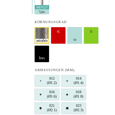
Knospe spitz (5,0mm)
KÖRNUNGSGRAD
superfein (Gelb)
fein (Rot)
standard (Ohne)
grob (Grün)
supergrob (Schwarz)
ABMESSUNGEN (MM)
012
014
(Ø1.2)
012 (Ø1.2)
(Ø1.4)
014 (Ø1.4)
016
018
(Ø1.6)
016 (Ø1.6)
(Ø1.8)
018 (Ø1.8)
021
023
(Ø2.1)
021 (Ø2.1)
(Ø2.3)
023 (Ø2.3)