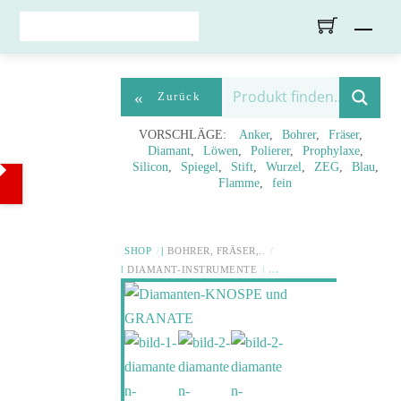
Skip
Men
to
content
«
Zurück
VORSCHLÄGE:
Anker
Bohrer
Fräser
Diamant
Löwen
Polierer
Prophylaxe
Silicon
Spiegel
Stift
Wurzel
ZEG
Blau
Flamme
fein
SHOP
BOHRER, FRÄSER,..
DIAMANT-INSTRUMENTE