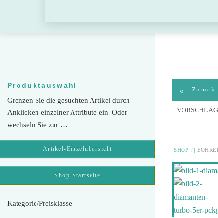
Skip
to
content
Produktauswahl
«
Zurück
Grenzen Sie die gesuchten Artikel durch
VORSCHLÄG
Anklicken einzelner Attribute ein. Oder
wechseln Sie zur …
Artikel-Einzelübersicht
SHOP
BOHRER
Shop-Startseite
Kategorie/Preisklasse