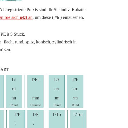
ls registrierte Praxis sind für Sie indiv. Rabatte
n Sie sich jetzt an
, um diese (
%
) einzusehen.
VPE à 5 Stück.
flach, rund, spitz, konisch, zylindrisch in
rößen.
/ART
d (3mm)
Birne rund (4mm)
T/Birne rund (5mm)
T/Flamme (10mm)
T/Konus rund (6mm)
T/Konus rund (7mm)