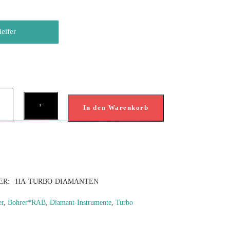
E
leifer
Schleifer
anten,
+
RBO
In den Warenkorb
ge
ER:
HA-TURBO-DIAMANTEN
er
,
Bohrer*RAB
,
Diamant-Instrumente
,
Turbo