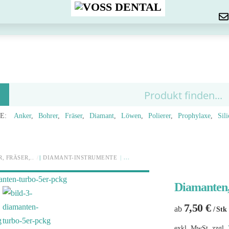
Menu
E:
Anker
Bohrer
Fräser
Diamant
Löwen
Polierer
Prophylaxe
Sil
, FRÄSER,..
DIAMANT-INSTRUMENTE
Diamante
7,50
€
ab
/ Stk
exkl. MwSt.
zzgl.