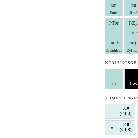
T/Konus ru
T/
T/Torpedo Z
T/
KÖRNUNGSGR
standard (O
su
ABMESSUNGE
010
(Ø1.0)
010 (
018
(Ø1.8)
018 (