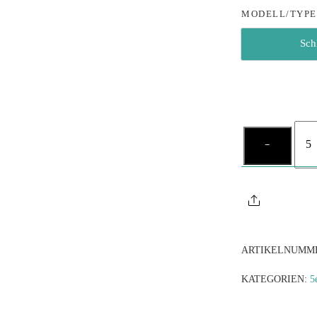
MODELL/TYP
Sch
Diam
−
TU
Men
Share
ARTIKELNUMM
KATEGORIEN:
5