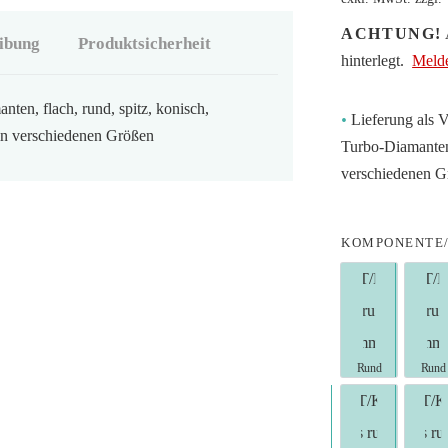
ACHTUNG!
A
ibung
Produktsicherheit
hinterlegt.
Melde
ten, flach, rund, spitz, konisch,
•
Lieferung als 
 in verschiedenen Größen
Turbo-Diamanten, 
verschiedenen G
KOMPONENTE
T/Birne run
T/