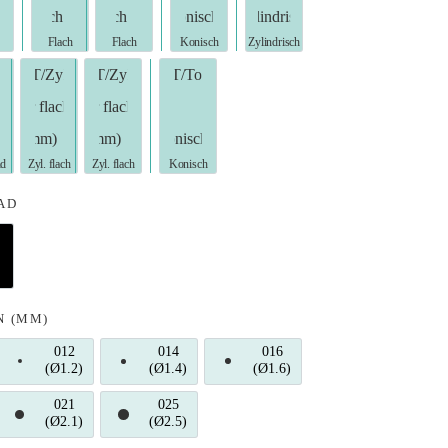
nd (8mm)
Konus rund (10mm)
T/Konus flach (8mm)
T/Konus flach (10mm)
T/Torpedo Konisch (8mm)
T/Torpedo Zylindrisch (8m
ylindrisch (10mm)
Zylinder rund (8mm)
T/Zylinder flach (4mm)
T/Zylinder flach (8mm)
T/Torpedo Konisch (10mm)
AD
hne)
pergrob (Schwarz)
N (MM)
012
014
016
Ø1.0)
(Ø1.2)
012 (Ø1.2)
(Ø1.4)
014 (Ø1.4)
(Ø1.6)
016 (Ø1.6)
021
025
Ø1.8)
(Ø2.1)
021 (Ø2.1)
(Ø2.5)
025 (Ø2.5)