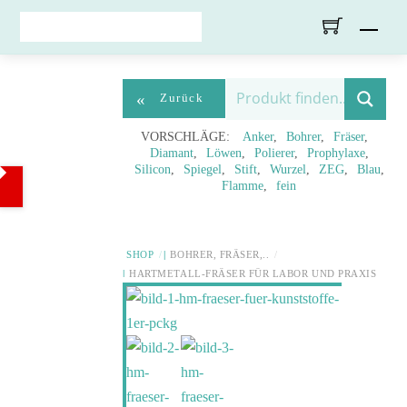
Skip
Men
to
content
«
Zurück
VORSCHLÄGE:
Anker
Bohrer
Fräser
Diamant
Löwen
Polierer
Prophylaxe
Silicon
Spiegel
Stift
Wurzel
ZEG
Blau
Flamme
fein
SHOP
BOHRER, FRÄSER,..
HARTMETALL-FRÄSER FÜR LABOR UND PRAXIS