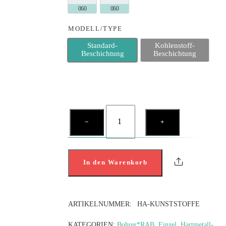
MODELL/TYPE
Standard-
Kohlenstoff-
Standard-Beschichtung
Kohlenstoff-Be
Beschichtung
Beschichtung
HM-
−
+
FRÄSER
für
Kunststoffe
Share
In den Warenkorb
Menge
ARTIKELNUMMER:
HA-KUNSTSTOFFE
KATEGORIEN:
Bohrer*RAB
,
Einzel
,
Hartmetall-