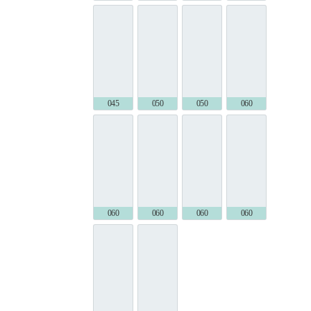
045 (194)
050 (001)
050 (194)
060 (144)
060 (194)
060 (239)
060 (257)
060 (263)
060 (274)
060 (277)