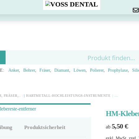
Menu
E:
Anker
Bohrer
Fräser
Diamant
Löwen
Polierer
Prophylaxe
Sil
, FRÄSER,..
HARTMETALL-HOCHLEISTUNGS-INSTRUMENTE
HM-Kleber
5,50
€
ab
ibung
Produktsicherheit
exkl. MwSt.
zzgl.