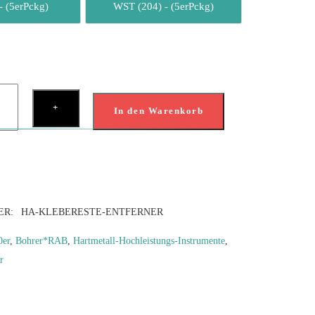
- (5erPckg)
WST (204) - (5erPckg)
FG (314) - (5erPckg)
WST (204) - (5erPckg)
+
rest-
In den Warenkorb
rner
ge
ER:
HA-KLEBERESTE-ENTFERNER
0er
,
Bohrer*RAB
,
Hartmetall-Hochleistungs-Instrumente
,
r