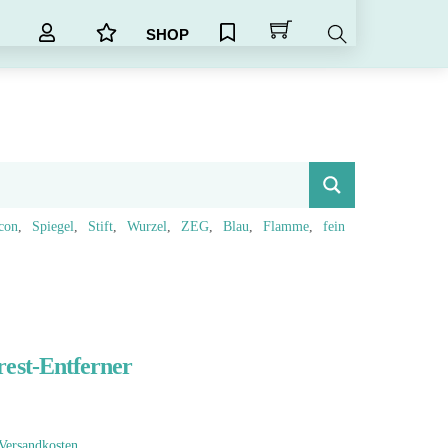
SHOP
Search
icon
Spiegel
Stift
Wurzel
ZEG
Blau
Flamme
fein
est-Entferner
Versandkosten