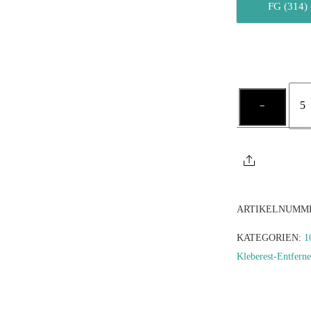
FG (314) 
HM-
−
Klebe
Entfe
Men
Share
ARTIKELNUMM
KATEGORIEN:
1
Kleberest-Entferne