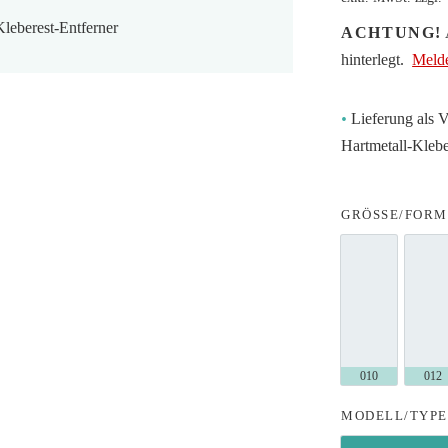
Kleberest-Entferner
ACHTUNG!
A
hinterlegt.
Melde
•
Lieferung als 
Hartmetall-Klebe
GRÖSSE/FORM
010 (C247)
01
MODELL/TYP