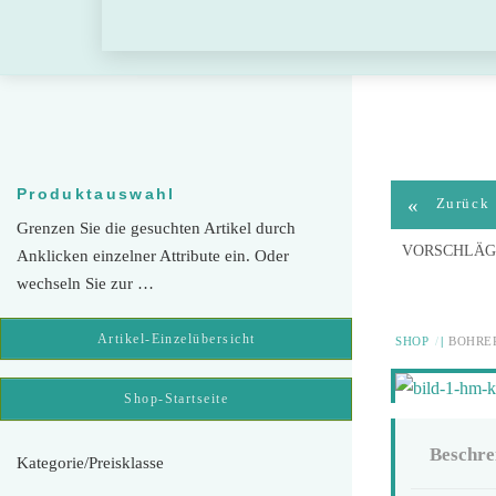
Skip
to
content
Produktauswahl
«
Zurück
Grenzen Sie die gesuchten Artikel durch
VORSCHLÄG
Anklicken einzelner Attribute ein. Oder
wechseln Sie zur …
Artikel-Einzelübersicht
SHOP
BOHRER
Shop-Startseite
Beschre
Kategorie/Preisklasse