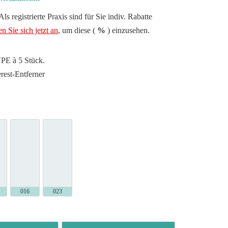
ls registrierte Praxis sind für Sie indiv. Rabatte
n Sie sich jetzt an
, um diese (
%
) einzusehen.
VPE à 5 Stück.
rest-Entferner
2 (C21RD)
016 (C22ALGK)
023 (C21RD)
E