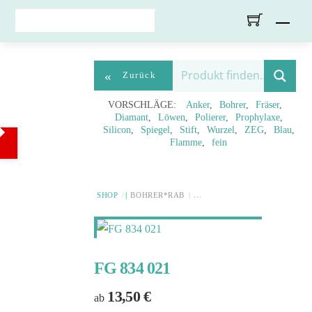
Skip
Men
to
content
«
Zurück
VORSCHLÄGE:
Anker
Bohrer
Fräser
Diamant
Löwen
Polierer
Prophylaxe
Silicon
Spiegel
Stift
Wurzel
ZEG
Blau
Flamme
fein
SHOP
BOHRER*RAB
FG 834 021
13,50
€
ab