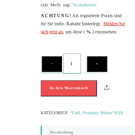
exkl. MwSt.
zzgl.
Versandkosten
ACHTUNG!
Als registrierte Praxis sind
für Sie indiv. Rabatte hinterlegt.
Melden Sie
sich jetzt an
, um diese (
%
) einzusehen.
FG
−
+
834
021
Menge
Share
In den Warenkorb
KATEGORIEN:
*Exkl.-Produkte
,
Bohrer*RAB
Beschreibung