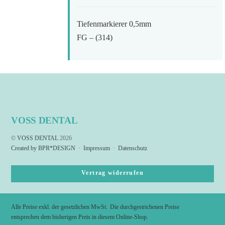
Tiefenmarkierer 0,5mm
FG – (314)
VOSS DENTAL
©
VOSS DENTAL
2026
Created by BPR*DESIGN
·
Impressum
·
Datenschutz
Vertrag widerrufen
Alle Preise exkl. der gesetzlichen MwSt.
Die durchgestrichenen Preise
entsprechen dem bisherigen Preis in diesem Online-Shop.