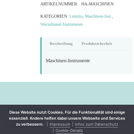
ARTIKELNUMMER:
HA-MASCHINEN
KATEGORIEN:
Lentulo
,
Maschinen-Inst.
,
Wurzelkanal-Instrumente
Beschreibung
Produktsicherheit
Maschinen-Instrumente
VOSS DENTAL
Diese Website nutzt Cookies. Für die Funktionalität sind einige
essenziell. Andere helfen dabei unsere Webseite und Services
©
VOSS DENTAL
2026
zu verbessern.
Impressum
Infos zum Datenschutz
Created by BPR*DESIGN
·
Impressum
·
Datenschutz
Cookie-Details