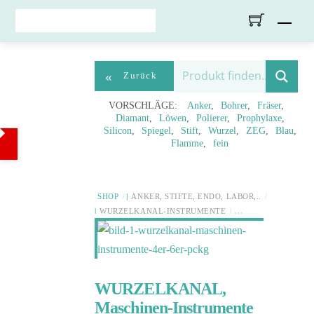
Skip
Men
to
content
«
Zurück
VORSCHLÄGE:
Anker
Bohrer
Fräser
Diamant
Löwen
Polierer
Prophylaxe
Silicon
Spiegel
Stift
Wurzel
ZEG
Blau
Flamme
fein
SHOP
ANKER, STIFTE, ENDO, LABOR,..
WURZELKANAL-INSTRUMENTE
WURZELKANAL,
Maschinen-Instrumente