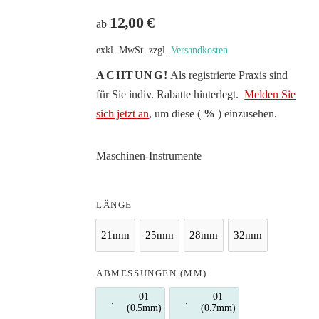
12,00
€
ab
exkl. MwSt.
zzgl.
Versandkosten
ACHTUNG!
Als registrierte Praxis sind
für Sie indiv. Rabatte hinterlegt.
Melden Sie
sich jetzt an
, um diese (
%
) einzusehen.
Maschinen-Instrumente
LÄNGE
21mm
25mm
28mm
32mm
21mm
25mm
28mm
32mm
ABMESSUNGEN (MM)
01
01
(0.5mm)
01 (0.5mm)
(0.7mm)
01 (0.7mm)