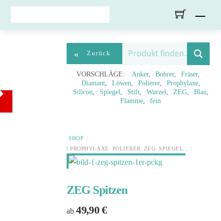
Skip
Men
to
content
«
Zurück
VORSCHLÄGE:
Anker
Bohrer
Fräser
Diamant
Löwen
Polierer
Prophylaxe
Silicon
Spiegel
Stift
Wurzel
ZEG
Blau
Flamme
fein
SHOP
PROPHYLAXE, POLIERER, ZEG, SPIEGEL,..
ZAHNSTEIN-ENTFERNUNGSSPITZEN
& MUNDSPIEGEL
ZEG-SPITZEN
ZEG Spitzen
49,90
€
ab