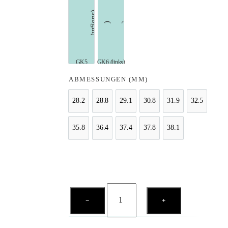
GK5 (subgingival)
GK6 (links)
ABMESSUNGEN (MM)
28.2
28.8
29.1
30.8
31.9
32.5
28.2
28.8
29.1
30.8
31.9
32.5
35.8
36.4
37.4
37.8
38.1
35.8
36.4
37.4
37.8
38.1
ZEG
−
+
Spitzen
Menge