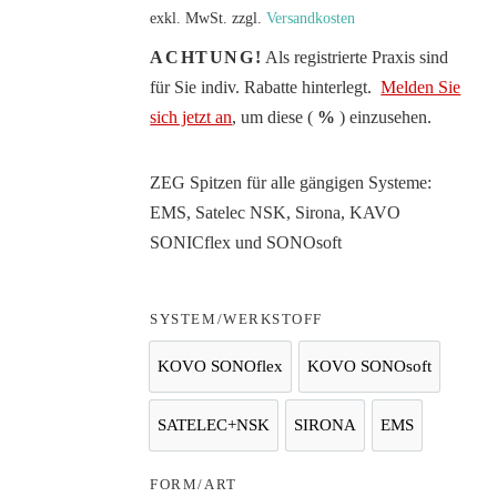
exkl. MwSt.
zzgl.
Versandkosten
ACHTUNG!
Als registrierte Praxis sind
für Sie indiv. Rabatte hinterlegt.
Melden Sie
sich jetzt an
, um diese (
%
) einzusehen.
ZEG Spitzen für alle gängigen Systeme:
EMS, Satelec NSK, Sirona, KAVO
SONICflex und SONOsoft
SYSTEM/WERKSTOFF
KOVO SONOflex
KOVO SONOsoft
KOVO SONOflex
KOVO SONOsof
SATELEC+NSK
SIRONA
EMS
SATELEC+NSK
SIRONA
EMS
FORM/ART