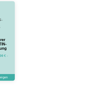
rer
TIN-
tung
,00
€
-