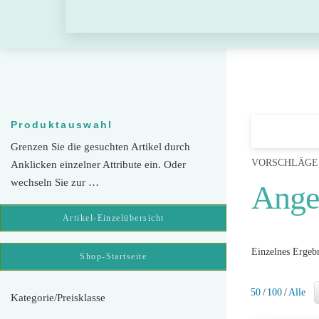
Skip
to
content
Produktauswahl
Grenzen Sie die gesuchten Artikel durch
VORSCHLÄGE
Anklicken einzelner Attribute ein. Oder
wechseln Sie zur …
Ange
Artikel-Einzelübersicht
Einzelnes Ergebn
Shop-Startseite
50
/
100
/
Alle
Kategorie/Preisklasse