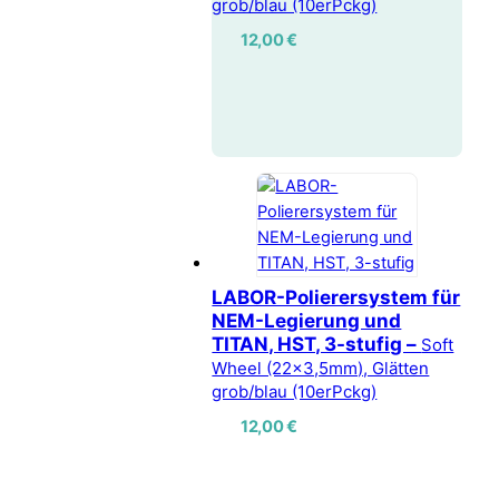
grob/blau (10erPckg)
12,00
€
LABOR-Polierersystem für
NEM-Legierung und
TITAN, HST, 3-stufig –
Soft
Wheel (22x3,5mm), Glätten
grob/blau (10erPckg)
12,00
€