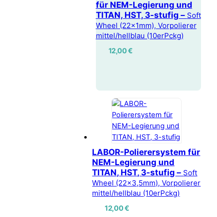
für NEM-Legierung und
TITAN, HST, 3-stufig –
Soft
Wheel (22x1mm), Vorpolierer
mittel/hellblau (10erPckg)
12,00
€
LABOR-Polierersystem für
NEM-Legierung und
TITAN, HST, 3-stufig –
Soft
Wheel (22x3,5mm), Vorpolierer
mittel/hellblau (10erPckg)
12,00
€