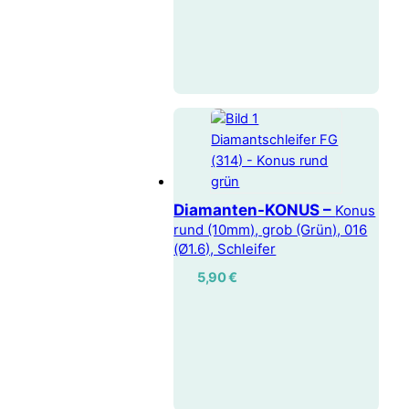
Diamanten-KONUS –
Konus
rund (10mm), grob (Grün), 016
(Ø1.6), Schleifer
5,90
€