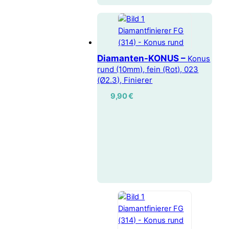
Diamanten-KONUS –
Konus
rund (10mm), fein (Rot), 023
(Ø2.3), Finierer
9,90
€