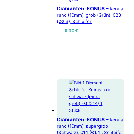
Diamanten-KONUS –
Konus
rund (10mm), grob (Grün), 023
(Ø2.3), Schleifer
9,90
€
Diamanten-KONUS –
Konus
rund (10mm), supergrob
(Schwarz), 014 (Ø1.4), Schleifer