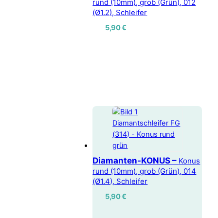
rund (10mm), grob (Grün), 012
(Ø1.2), Schleifer
5,90
€
Diamanten-KONUS –
Konus
rund (10mm), grob (Grün), 014
(Ø1.4), Schleifer
5,90
€