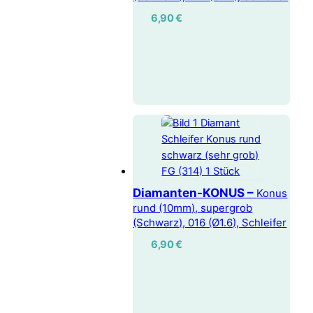
6,90
€
Diamanten-KONUS –
Konus
rund (10mm), supergrob
(Schwarz), 016 (Ø1.6), Schleifer
6,90
€