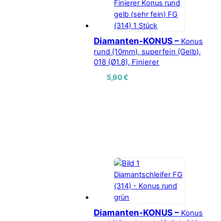
Diamanten-KONUS –
Konus
rund (10mm), superfein (Gelb),
018 (Ø1.8), Finierer
5,90
€
Diamanten-KONUS –
Konus