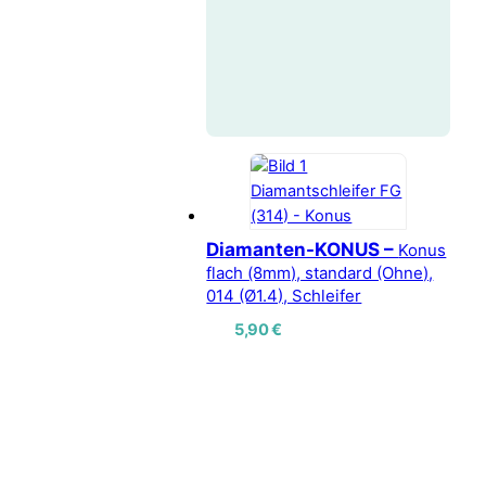
Diamanten-KONUS –
Konus
flach (8mm), standard (Ohne),
014 (Ø1.4), Schleifer
5,90
€