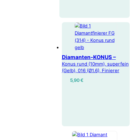
Diamanten-KONUS –
Konus rund (10mm), superfein
(Gelb), 016 (Ø1.6), Finierer
5,90
€