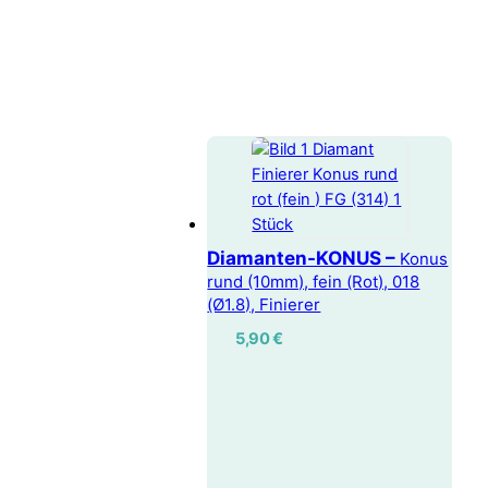
Diamanten-KONUS –
Konus
rund (10mm), fein (Rot), 018
(Ø1.8), Finierer
5,90
€