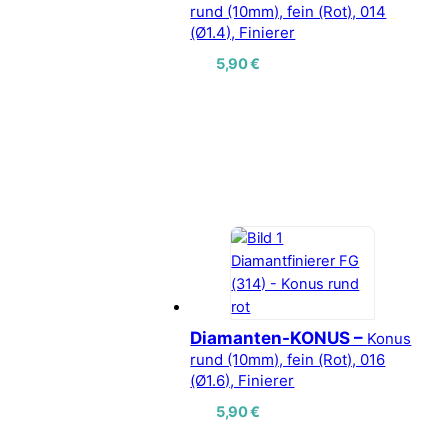
rund (10mm), fein (Rot), 014
(Ø1.4), Finierer
5,90
€
Diamanten-KONUS –
Konus
rund (10mm), fein (Rot), 016
(Ø1.6), Finierer
5,90
€