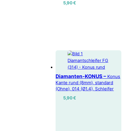
5,90
€
Diamanten-KONUS –
Konus
Kante rund (8mm), standard
(Ohne), 014 (Ø1.4), Schleifer
5,90
€