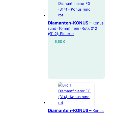
Diamanten-KONUS –
Konus
rund (10mm), fein (Rot), 012
(Ø1.2), Finierer
5,50
€
Diamanten-KONUS –
Konus