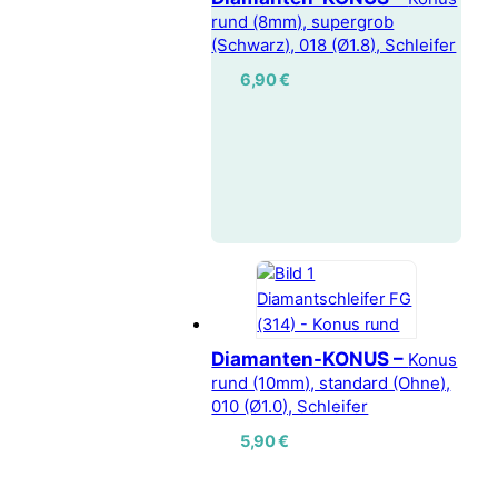
rund (8mm), supergrob
(Schwarz), 018 (Ø1.8), Schleifer
6,90
€
Diamanten-KONUS –
Konus
rund (10mm), standard (Ohne),
010 (Ø1.0), Schleifer
5,90
€