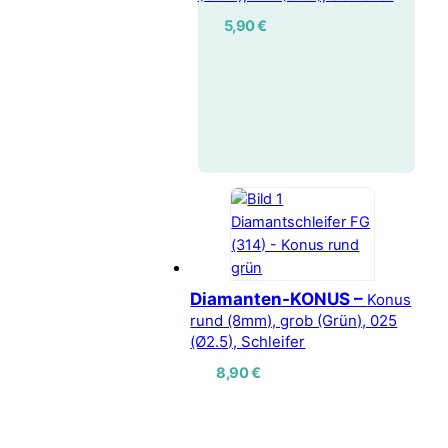
5,90
€
Diamanten-KONUS –
Konus
rund (8mm), grob (Grün), 025
(Ø2.5), Schleifer
8,90
€