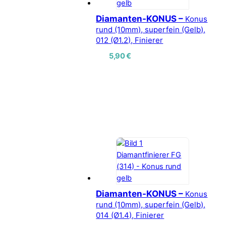
Diamanten-KONUS –
Konus
rund (10mm), superfein (Gelb),
012 (Ø1.2), Finierer
5,90
€
Diamanten-KONUS –
Konus
rund (10mm), superfein (Gelb),
014 (Ø1.4), Finierer