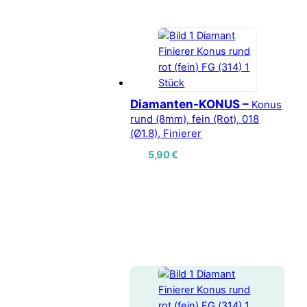
Diamanten-KONUS –
Konus
rund (8mm), fein (Rot), 018
(Ø1.8), Finierer
5,90
€