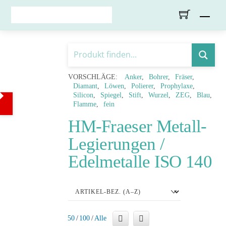
Skip
Men
to
content
VORSCHLÄGE:
Anker
Bohrer
Fräser
Diamant
Löwen
Polierer
Prophylaxe
Silicon
Spiegel
Stift
Wurzel
ZEG
Blau
Flamme
fein
HM-Fraeser Metall-
Legierungen /
Edelmetalle ISO 140
50
/
100
/
Alle