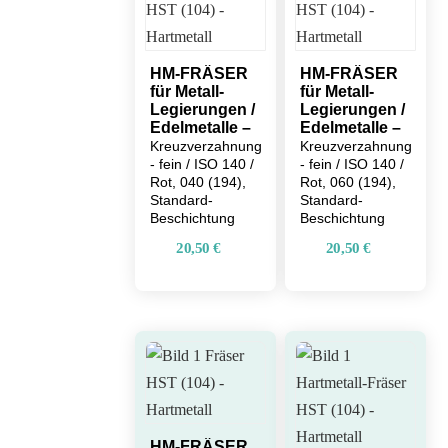
Die
Optionen
HM-FRÄSER
HM-FRÄSER
können
für Metall-
für Metall-
auf
Legierungen /
Legierungen /
Edelmetalle –
Edelmetalle –
der
Kreuzverzahnung
Kreuzverzahnung
Produktseite
- fein / ISO 140 /
- fein / ISO 140 /
Rot, 040 (194),
Rot, 060 (194),
gewählt
Standard-
Standard-
werden
Beschichtung
Beschichtung
20,50
€
20,50
€
HM-FRÄSER