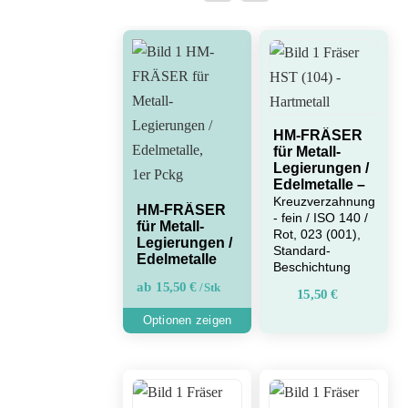
HM-FRÄSER
für Metall-
Legierungen /
Edelmetalle –
Kreuzverzahnung
HM-FRÄSER
- fein / ISO 140 /
für Metall-
Rot, 023 (001),
Legierungen /
Standard-
Edelmetalle
Beschichtung
Dieses
ab
15,50
€
/ Stk
15,50
€
Produkt
weist
mehrere
Varianten
auf.