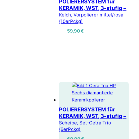
POLIERERSYSTEM für
KERAMIK, WST, 3-stufig –
Kelch, Vorpolierer mittel/rosa
(10erPckg)
59,90
€
POLIERERSYSTEM für
KERAMIK, WST, 3-stufig –
Scheibe, Set-Cetra Trio
(6erPckg)
69,90
€