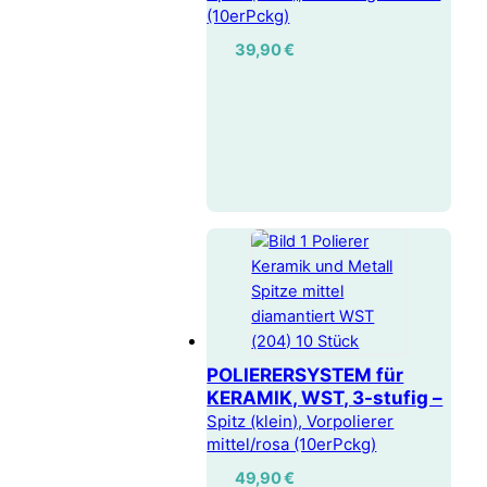
(10erPckg)
39,90
€
POLIERERSYSTEM für
KERAMIK, WST, 3-stufig –
Spitz (klein), Vorpolierer
mittel/rosa (10erPckg)
49,90
€