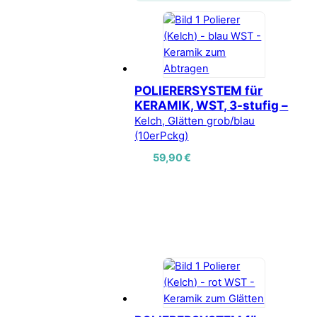
POLIERERSYSTEM für
KERAMIK, WST, 3-stufig –
Kelch, Glätten grob/blau
(10erPckg)
59,90
€