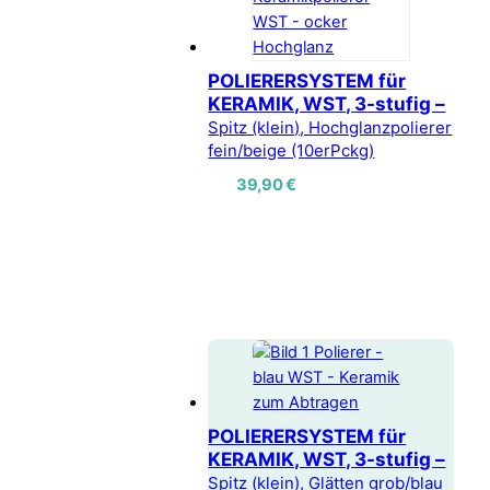
POLIERERSYSTEM für
KERAMIK, WST, 3-stufig –
Spitz (klein), Hochglanzpolierer
fein/beige (10erPckg)
39,90
€
POLIERERSYSTEM für
KERAMIK, WST, 3-stufig –
Spitz (klein), Glätten grob/blau