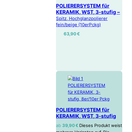
POLIERERSYSTEM für
KERAMIK, WST, 3-stufig –
Spitz, Hochglanzpolierer
fein/beige (10erPckg)
63,90
€
POLIERERSYSTEM für
KERAMIK, WST, 3-stufig
ab
39,90
€
Dieses Produkt weist