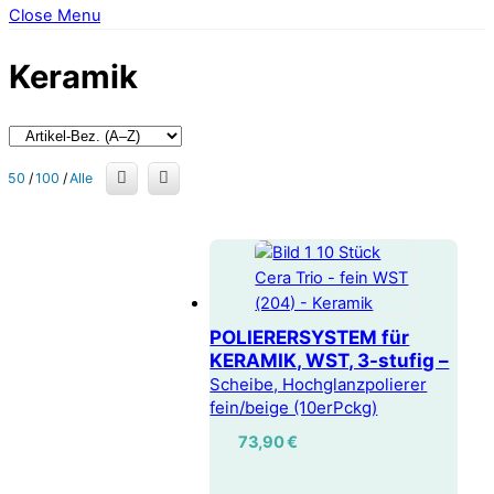
Close Menu
Keramik
50
/
100
/
Alle
POLIERERSYSTEM für
KERAMIK, WST, 3-stufig –
Scheibe, Hochglanzpolierer
fein/beige (10erPckg)
73,90
€