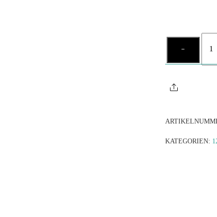
Mund
−
aufs
Men
Share
ARTIKELNUMM
KATEGORIEN:
1