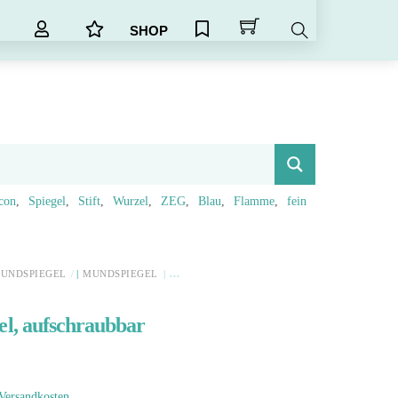
SHOP
Search
icon
Spiegel
Stift
Wurzel
ZEG
Blau
Flamme
fein
MUNDSPIEGEL
MUNDSPIEGEL
l, aufschraubbar
Versandkosten