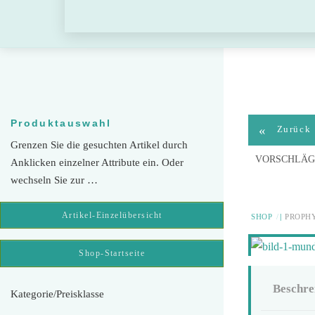
Skip
to
content
Produktauswahl
«
Zurück
Grenzen Sie die gesuchten Artikel durch
VORSCHLÄG
Anklicken einzelner Attribute ein. Oder
wechseln Sie zur …
Artikel-Einzelübersicht
SHOP
PROPHY
Shop-Startseite
Beschre
Kategorie/Preisklasse