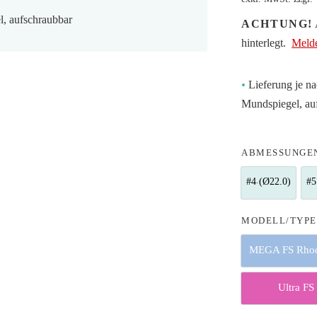
, aufschraubbar
ACHTUNG!
A
hinterlegt.
Melde
•
Lieferung je na
Mundspiegel, au
ABMESSUNGE
#4 (Ø22.0)
#5
#4 (Ø22.0
MODELL/TYP
MEGA FS Rhod
Ultra FS