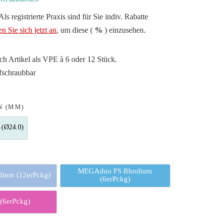
ls registrierte Praxis sind für Sie indiv. Rabatte
n Sie sich jetzt an
, um diese (
%
) einzusehen.
ch Artikel als VPE à 6 oder 12 Stück.
fschraubbar
N (MM)
 (Ø24.0)
)
#5 (Ø24.0)
E
MEGAduo FS Rhodium
ium (12erPckg)
MEGA FS Rhodium (12erPckg)
MEGAduo FS Rhodium (6erPckg
(6erPckg)
 (6erPckg)
Ultra FS (6erPckg)