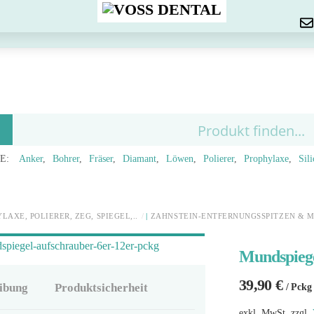
Menu
E:
Anker
Bohrer
Fräser
Diamant
Löwen
Polierer
Prophylaxe
Sil
LAXE, POLIERER, ZEG, SPIEGEL,..
ZAHNSTEIN-ENTFERNUNGSSPITZEN & 
Mundspiege
39,90
€
ibung
Produktsicherheit
/ Pckg
exkl. MwSt.
zzgl.