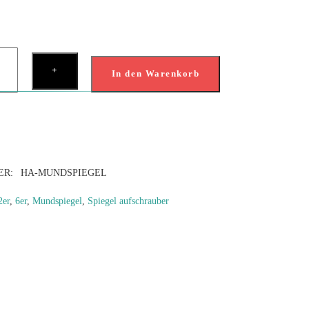
spiegel,
+
chraubbar
In den Warenkorb
ge
ER:
HA-MUNDSPIEGEL
2er
,
6er
,
Mundspiegel
,
Spiegel aufschrauber