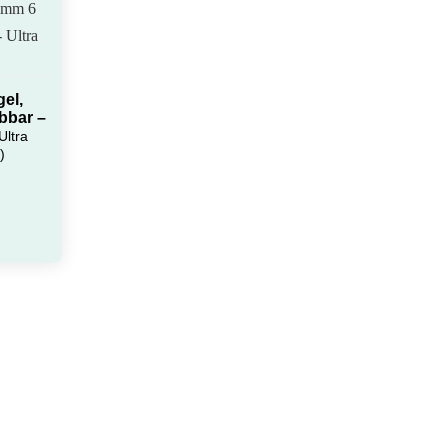
der
Produktseite
gewählt
werden
el,
bbar –
Ultra
)