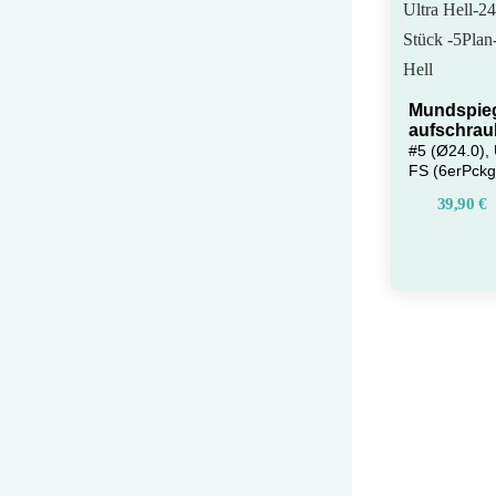
Mundspieg
aufschrau
#5 (Ø24.0), 
FS (6erPckg
39,90
€