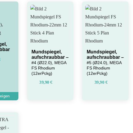
el,
bbar
Mundspiegel,
Mundspiegel,
Dieses
aufschraubbar –
aufschraubbar –
g
#4 (Ø22.0), MEGA
#5 (Ø24.0), MEGA
Produkt
FS Rhodium
FS Rhodium
weist
(12erPckg)
(12erPckg)
mehrere
39,90
€
39,90
€
Varianten
auf.
Die
Optionen
können
auf