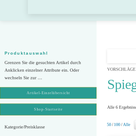
Skip
to
content
Produktauswahl
Grenzen Sie die gesuchten Artikel durch
VORSCHLÄGE
Anklicken einzelner Attribute ein. Oder
wechseln Sie zur …
Spieg
Artikel-Einzelübersicht
Alle 6 Ergebnis
Shop-Startseite
50
/
100
/
Alle
Kategorie/Preisklasse