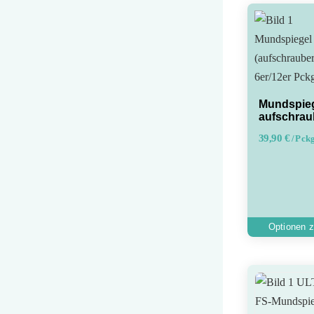
Mundspieg
aufschrau
39,90
€
/ Pck