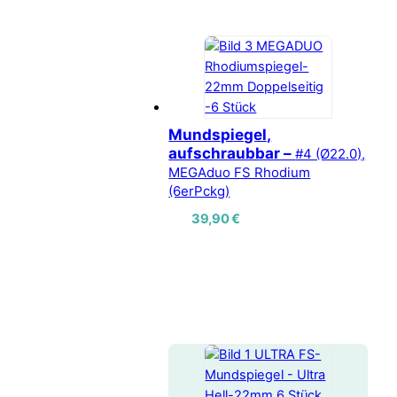
Mundspiegel,
aufschraubbar –
#4 (Ø22.0),
MEGAduo FS Rhodium
(6erPckg)
39,90
€