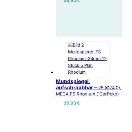
39,90
€
Mundspiegel,
aufschraubbar –
#5 (Ø24.0),
MEGA FS Rhodium (12erPckg)
39,90
€