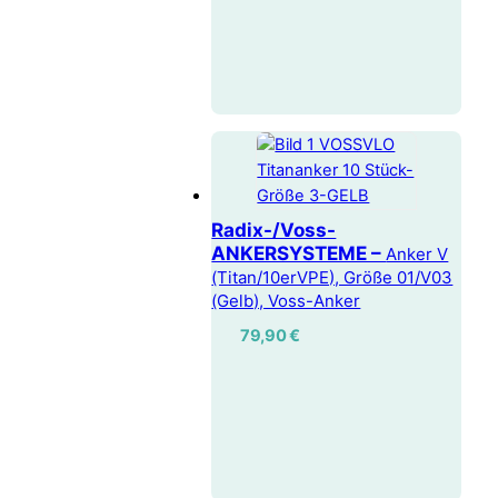
Radix-/Voss-
ANKERSYSTEME –
Anker V
(Titan/10erVPE), Größe 01/V03
(Gelb), Voss-Anker
79,90
€