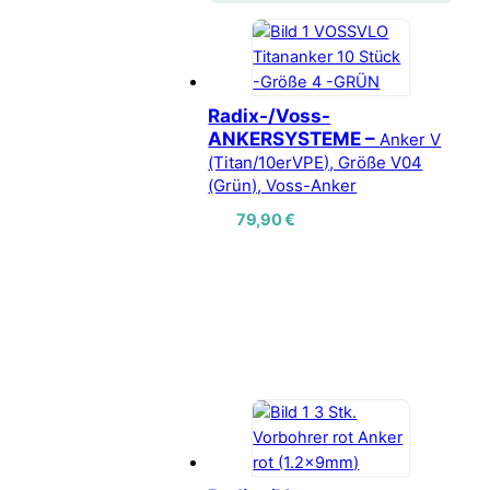
Radix-/Voss-
ANKERSYSTEME –
Anker V
(Titan/10erVPE), Größe V04
(Grün), Voss-Anker
79,90
€