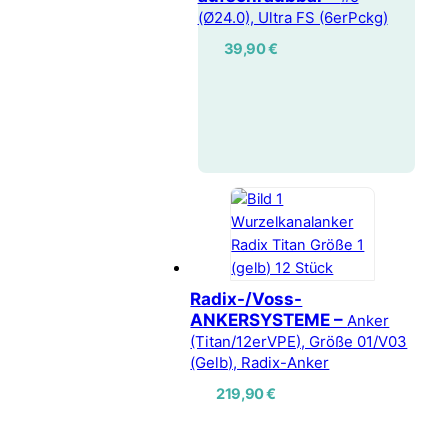
(Ø24.0), Ultra FS (6erPckg)
39,90
€
Radix-/Voss-
ANKERSYSTEME –
Anker
(Titan/12erVPE), Größe 01/V03
(Gelb), Radix-Anker
219,90
€